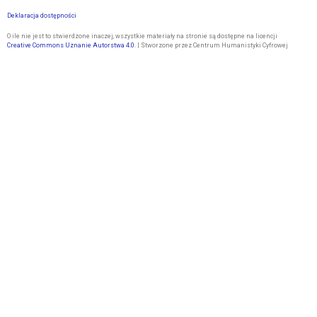
Deklaracja dostępności
O ile nie jest to stwierdzone inaczej, wszystkie materiały na stronie są dostępne na licencji
Creative Commons Uznanie Autorstwa 4.0
. | Stworzone przez Centrum Humanistyki Cyfrowej