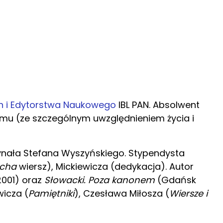
ch i Edytorstwa Naukowego
IBL PAN. Absolwent
yzmu (ze szczególnym uwzględnieniem życia i
ynała Stefana Wyszyńskiego. Stypendysta
ucha
wiersz), Mickiewicza (dedykacja). Autor
001) oraz
Słowacki. Poza kanonem
(Gdańsk
icza (
Pamiętniki
), Czesława Miłosza (
Wiersze i