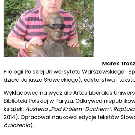
Marek Tros
Filologii Polskiej Uniwersytetu Warszawskiego. 
dzieła Juliusza Słowackiego), edytorstwa i teksto
Wykładowca na wydziale Artes Liberales Uniwer
Biblioteki Polskiej w Paryżu. Odkrywca niepubl
książek:
Austeria „Pod Królem-Duchem”. Raptular
2014). Opracował naukowo edycje tekstów Słowa
ćwiczenia
).