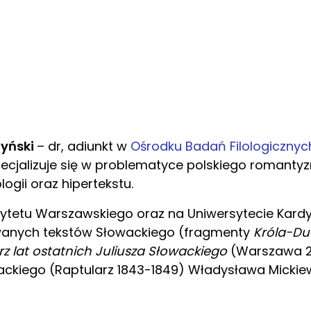
zyński
– dr, adiunkt w
Ośrodku Badań Filologiczny
Specjalizuje się w problematyce polskiego romant
logii oraz hipertekstu.
sytetu Warszawskiego oraz na Uniwersytecie Kard
ikowanych tekstów Słowackiego (fragmenty
Króla-D
z lat ostatnich Juliusza Słowackiego
(Warszawa 2
ckiego (Raptularz 1843-1849) Władysława Mickiew