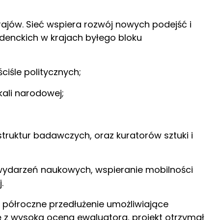
rajów. Sieć wspiera rozwój nowych podejść i
enckich w krajach byłego bloku
ciśle politycznych;
ali narodowej;
ruktur badawczych, oraz kuratorów sztuki i
wydarzeń naukowych, wspieranie mobilności
.
ąc półroczne przedłużenie umożliwiające
 z wysoką oceną ewaluatora, projekt otrzymał