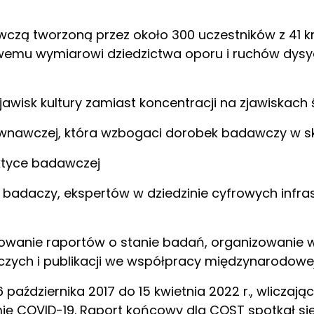
wczą tworzoną przez około 300 uczestników z 41 k
mu wymiarowi dziedzictwa oporu i ruchów dysyd
awisk kultury zamiast koncentracji na zjawiskach ś
ównawczej, która wzbogaci dorobek badawczy w sk
aktyce badawczej
adaczy, ekspertów w dziedzinie cyfrowych infrast
kowanie raportów o stanie badań, organizowanie 
ych i publikacji we współpracy międzynarodowej
października 2017 do 15 kwietnia 2022 r., wliczaj
ę COVID-19. Raport końcowy dla COST spotkał się