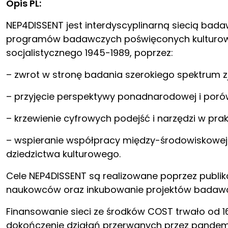
Opis PL:
NEP4DISSENT jest interdyscyplinarną siecią bada
programów badawczych poświęconych kulturowe
socjalistycznego 1945-1989, poprzez:
– zwrot w stronę badania szerokiego spektrum zj
– przyjęcie perspektywy ponadnarodowej i por
– krzewienie cyfrowych podejść i narzędzi w pr
– wspieranie współpracy między-środowiskowej b
dziedzictwa kulturowego.
Cele NEP4DISSENT są realizowane poprzez publi
naukowców oraz inkubowanie projektów badawcz
Finansowanie sieci ze środków COST trwało od 16 
dokończenie działań przerwanych przez pandemi