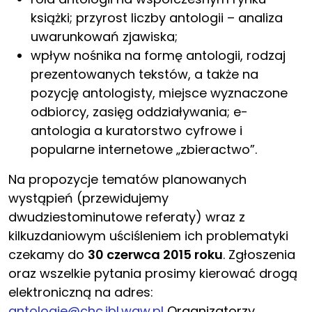
książki; przyrost liczby antologii – analiza
uwarunkowań zjawiska;
wpływ nośnika na formę antologii, rodzaj
prezentowanych tekstów, a także na
pozycję antologisty, miejsce wyznaczone
odbiorcy, zasięg oddziaływania; e-
antologia a kuratorstwo cyfrowe i
popularne internetowe „zbieractwo”.
Na propozycje tematów planowanych
wystąpień (przewidujemy
dwudziestominutowe referaty) wraz z
kilkuzdaniowym uściśleniem ich problematyki
czekamy do
30 czerwca 2015 roku
. Zgłoszenia
oraz wszelkie pytania prosimy kierować drogą
elektroniczną na adres:
antologie@chc.ibl.waw.pl
Organizatorzy